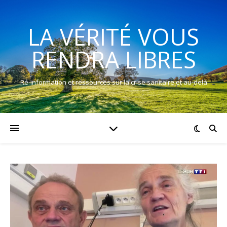
LA VÉRITÉ VOUS
RENDRA LIBRES
Ré-information et ressources sur la crise sanitaire et au-delà