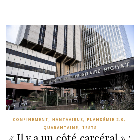
,
,
,
CONFINEMENT
HANTAVIRUS
PLANDÉMIE 2.0
,
QUARANTAINE
TESTS
« Il y a un côté carcéral » :