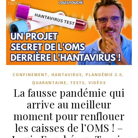
,
,
,
CONFINEMENT
HANTAVIRUS
PLANDÉMIE 2.0
,
,
QUARANTAINE
TESTS
VIDÉOS
La fausse pandémie qui
arrive au meilleur
moment pour renflouer
les caisses de l’OMS ! –