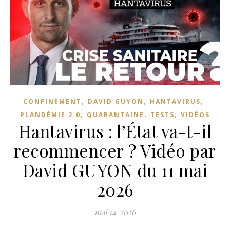
,
,
,
CONFINEMENT
DAVID GUYON
HANTAVIRUS
,
,
,
PLANDÉMIE 2.0
QUARANTAINE
TESTS
VIDÉOS
Hantavirus : l’État va-t-il
recommencer ? Vidéo par
David GUYON du 11 mai
2026
mai 14, 2026