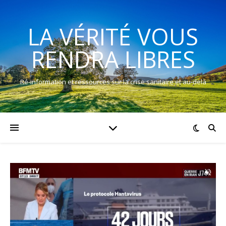
LA VÉRITÉ VOUS
RENDRA LIBRES
Ré-information et ressources sur la crise sanitaire et au-delà