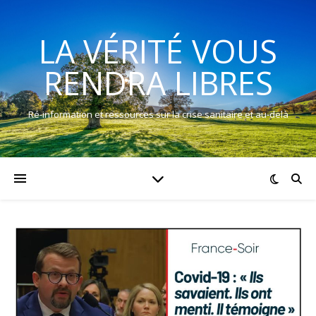
LA VÉRITÉ VOUS
RENDRA LIBRES
Ré-information et ressources sur la crise sanitaire et au-delà