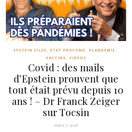
,
,
,
EPSTEIN FILES
ETAT PROFOND
PLANDÉMIE
,
VACCINS
VIDÉOS
Covid : des mails
d’Epstein prouvent que
tout était prévu depuis 10
ans ! – Dr Franck Zeiger
sur Tocsin
mars 7, 2026