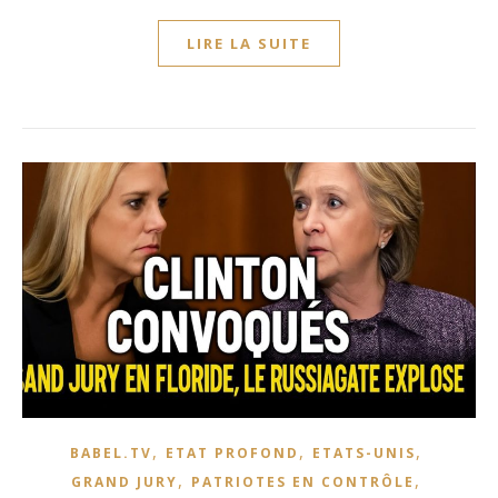
LIRE LA SUITE
,
,
,
BABEL.TV
ETAT PROFOND
ETATS-UNIS
,
,
GRAND JURY
PATRIOTES EN CONTRÔLE