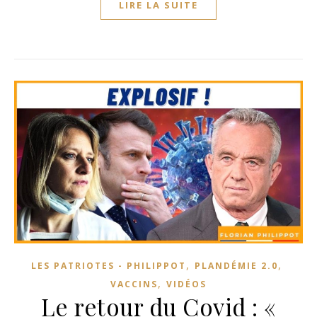
LIRE LA SUITE
,
,
LES PATRIOTES - PHILIPPOT
PLANDÉMIE 2.0
,
VACCINS
VIDÉOS
Le retour du Covid : «