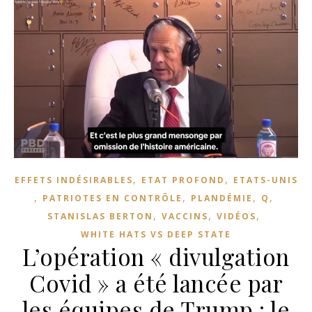
,
,
EFFETS INDÉSIRABLES
ETAT PROFOND
ETATS-UNIS
,
,
,
,
PATRIOTES EN CONTRÔLE
PLANDÉMIE
Q
,
,
,
STANISLAS BERTON
VACCINS
VIDÉOS
WHITE HATS VS DEEP STATE
L’opération « divulgation
Covid » a été lancée par
les équipes de Trump : le