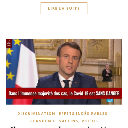
LIRE LA SUITE
,
,
DISCRIMINATION
EFFETS INDÉSIRABLES
,
,
PLANDÉMIE
VACCINS
VIDÉOS