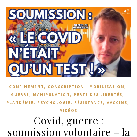
,
,
CONFINEMENT
CONSCRIPTION - MOBILISATION
,
,
,
GUERRE
MANIPULATION
PERTE DES LIBERTÉS
,
,
,
,
PLANDÉMIE
PSYCHOLOGIE
RÉSISTANCE
VACCINS
VIDÉOS
Covid, guerre :
soumission volontaire – la