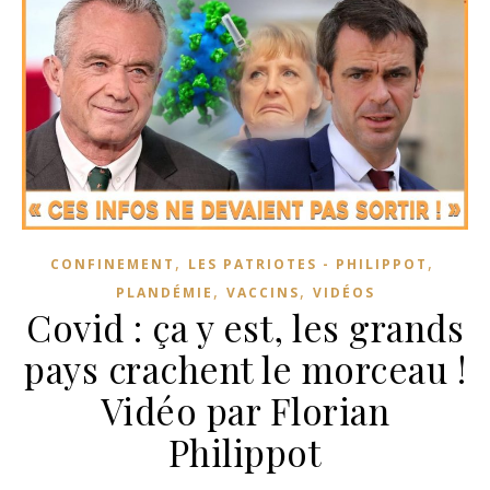
,
,
CONFINEMENT
LES PATRIOTES - PHILIPPOT
,
,
PLANDÉMIE
VACCINS
VIDÉOS
Covid : ça y est, les grands
pays crachent le morceau !
Vidéo par Florian
Philippot