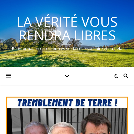
LA VÉRITÉ VOUS
RENDRA LIBRES
Ré-information et ressources sur la crise sanitaire et au-delà