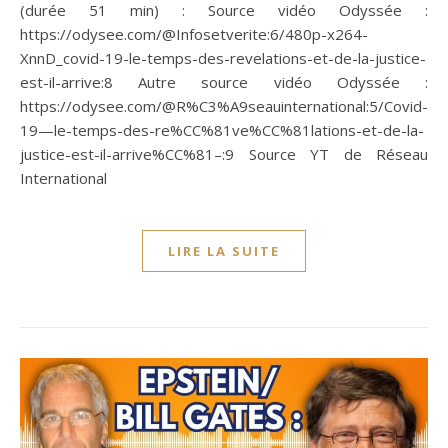
(durée 51 min) : Source vidéo Odyssée :
https://odysee.com/@Infosetverite:6/480p-x264-
XnnD_covid-19-le-temps-des-revelations-et-de-la-justice-
est-il-arrive:8 Autre source vidéo Odyssée :
https://odysee.com/@R%C3%A9seauinternational:5/Covid-
19—le-temps-des-re%CC%81ve%CC%81lations-et-de-la-
justice-est-il-arrive%CC%81–:9 Source YT de Réseau
International
LIRE LA SUITE