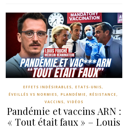
,
,
EFFETS INDÉSIRABLES
ETATS-UNIS
,
,
,
ÉVEILLÉS VS NORMIES
PLANDÉMIE
RÉSISTANCE
,
VACCINS
VIDÉOS
Pandémie et vaccins ARN :
« Tout était faux » – Louis