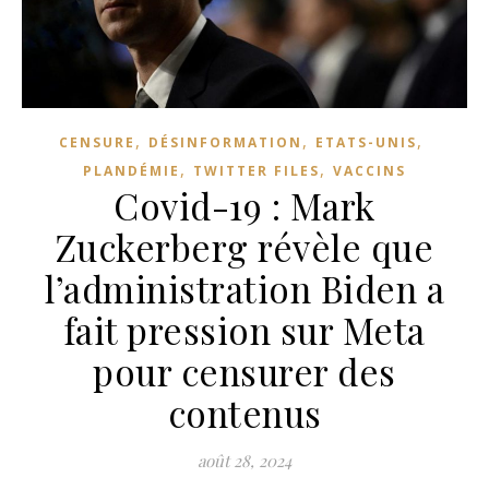
,
,
,
CENSURE
DÉSINFORMATION
ETATS-UNIS
,
,
PLANDÉMIE
TWITTER FILES
VACCINS
Covid-19 : Mark
Zuckerberg révèle que
l’administration Biden a
fait pression sur Meta
pour censurer des
contenus
août 28, 2024