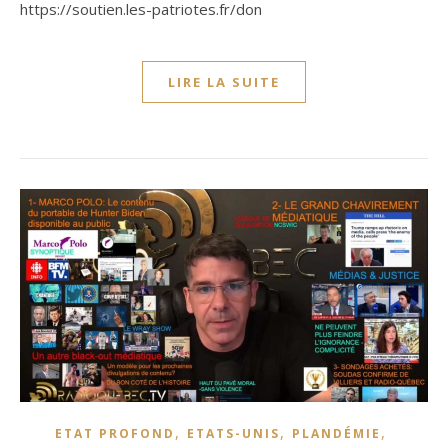
https://soutien.les-patriotes.fr/don
LIRE LA SUITE
,
,
,
ETAT PROFOND
ETATS-UNIS
PLANDÉMIE