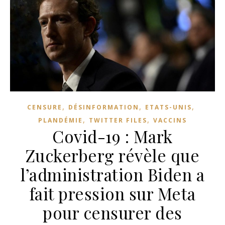
,
,
,
CENSURE
DÉSINFORMATION
ETATS-UNIS
,
,
PLANDÉMIE
TWITTER FILES
VACCINS
Covid-19 : Mark
Zuckerberg révèle que
l’administration Biden a
fait pression sur Meta
pour censurer des