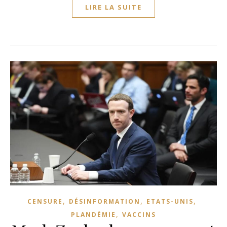
LIRE LA SUITE
,
,
,
CENSURE
DÉSINFORMATION
ETATS-UNIS
,
PLANDÉMIE
VACCINS