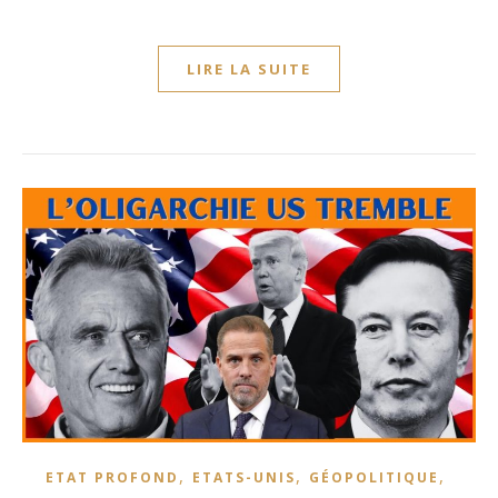
LIRE LA SUITE
,
,
,
ETAT PROFOND
ETATS-UNIS
GÉOPOLITIQUE