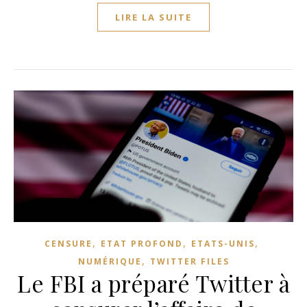
LIRE LA SUITE
,
,
,
CENSURE
ETAT PROFOND
ETATS-UNIS
,
NUMÉRIQUE
TWITTER FILES
Le FBI a préparé Twitter à