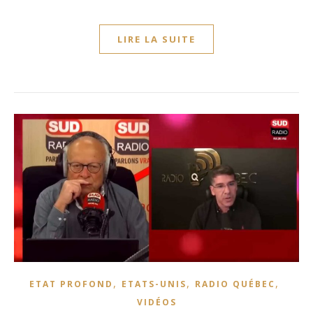
LIRE LA SUITE
,
,
,
ETAT PROFOND
ETATS-UNIS
RADIO QUÉBEC
VIDÉOS