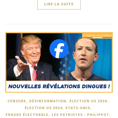
LIRE LA SUITE
,
,
,
CENSURE
DÉSINFORMATION
ÉLECTION US 2020
,
,
ÉLECTION US 2024
ETATS-UNIS
,
,
FRAUDE ÉLECTORALE
LES PATRIOTES - PHILIPPOT