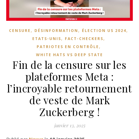
,
,
,
CENSURE
DÉSINFORMATION
ÉLECTION US 2024
,
,
ETATS-UNIS
FACT-CHECKERS
,
PATRIOTES EN CONTRÔLE
WHITE HATS VS DEEP STATE
Fin de la censure sur les
plateformes Meta :
l’incroyable retournement
de veste de Mark
Zuckerberg !
janvier 13, 2025
Publié par
Nexus
le
10 janvier 2025