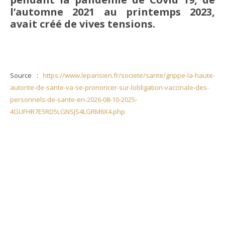
l’automne 2021 au printemps 2023,
avait créé de vives tensions.
Source :
https://www.leparisien.fr/societe/sante/grippe-la-haute-
autorite-de-sante-va-se-prononcer-sur-lobligation-vaccinale-des-
personnels-de-sante-en-2026-08-10-2025-
4GUFHR7E5RD5LGNSJS4LGRM6X4.php