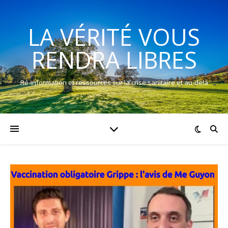
LA VÉRITÉ VOUS
RENDRA LIBRES
Ré-information et ressources sur la crise sanitaire et au-delà