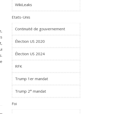
WikiLeaks
Etats-Unis
Continuité de gouvernement
e,
és
Élection US 2020
t,
ui
Élection US 2024
s.
ce
RFK
Trump 1er mandat
Trump 2° mandat
Foi