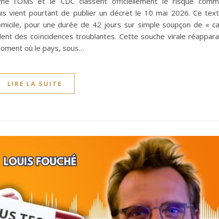
mme l’OMS et le CDC classent officiellement le risque com
is vient pourtant de publier un décret le 10 mai 2026. Ce tex
domicile, pour une durée de 42 jours sur simple soupçon de « c
lent des coïncidences troublantes. Cette souche virale réappara
oment où le pays, sous…
LIRE LA SUITE