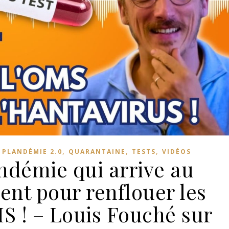
,
,
,
,
PLANDÉMIE 2.0
QUARANTAINE
TESTS
VIDÉOS
ndémie qui arrive au
nt pour renflouer les
MS ! – Louis Fouché sur