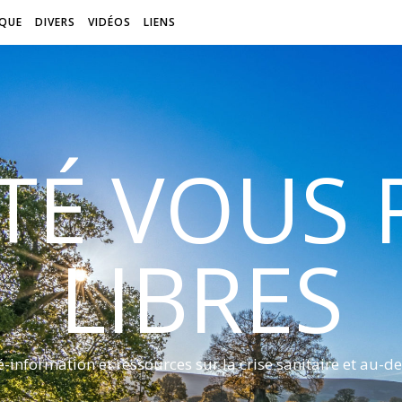
QUE
DIVERS
VIDÉOS
LIENS
ITÉ VOUS
LIBRES
é-information et ressources sur la crise sanitaire et au-de