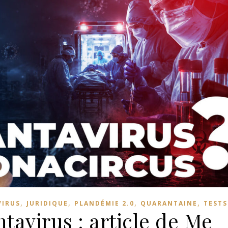
,
,
,
,
VIRUS
JURIDIQUE
PLANDÉMIE 2.0
QUARANTAINE
TESTS
tavirus : article de Me