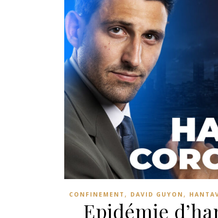
,
,
CONFINEMENT
DAVID GUYON
HANTA
Epidémie d’han