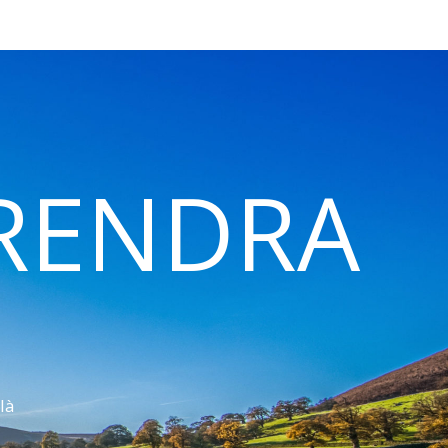
 RENDRA
là