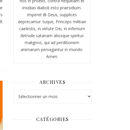
me
nos in proelio, contra nequitiam et
te
insidias diaboli esto praesidium.
as
Imperet illi Deus, supplices
ît
deprecamur: tuque, Princeps militiae
caelestis, in virtute Dei, in infernum
detrude satanam aliosque spiritus
malignos, qui ad perditionem
animarum pervagantur in mundo.
Amen.
ARCHIVES
Archives
CATÉGORIES