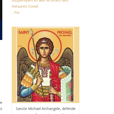
suspendues et aux victimes des
mesures Covid
- Foi
Ce
rs
Sancte Michael Archangele, defende