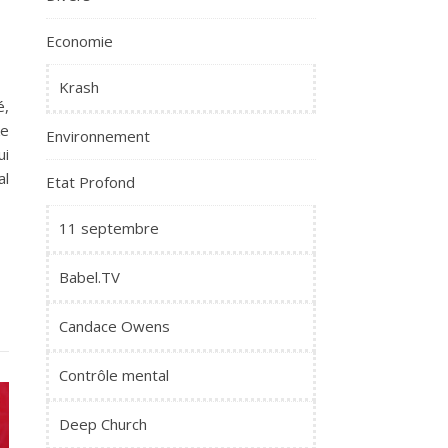
Economie
Krash
é,
ke
Environnement
ui
al
Etat Profond
11 septembre
Babel.TV
Candace Owens
Contrôle mental
Deep Church