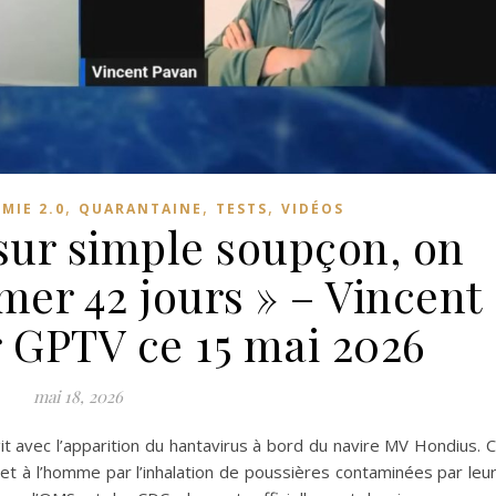
,
,
,
MIE 2.0
QUARANTAINE
TESTS
VIDÉOS
 sur simple soupçon, on
mer 42 jours » – Vincent
r GPTV ce 15 mai 2026
mai 18, 2026
git avec l’apparition du hantavirus à bord du navire MV Hondius. 
met à l’homme par l’inhalation de poussières contaminées par leu