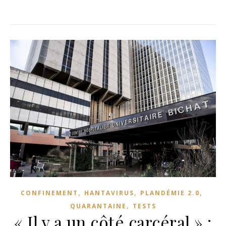
,
,
,
CONFINEMENT
HANTAVIRUS
PLANDÉMIE 2.0
,
QUARANTAINE
TESTS
« Il y a un côté carcéral » :