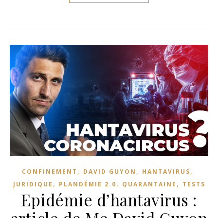
,
,
,
CONFINEMENT
DAVID GUYON
HANTAVIRUS
,
,
,
JURIDIQUE
PLANDÉMIE 2.0
QUARANTAINE
TESTS
Epidémie d’hantavirus :