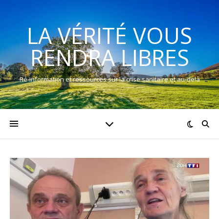
LA VÉRITÉ VOUS
RENDRA LIBRES
Ré-information et ressources sur la crise sanitaire et au-delà