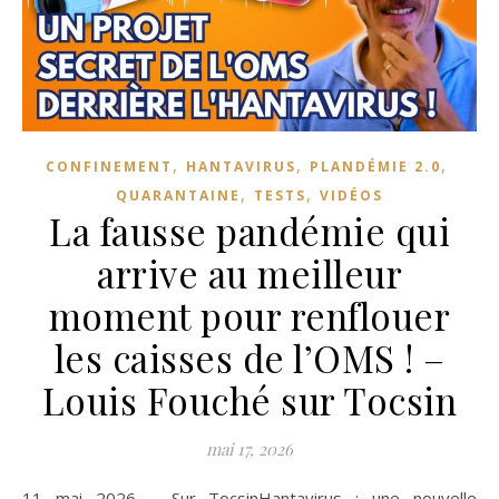
,
,
,
CONFINEMENT
HANTAVIRUS
PLANDÉMIE 2.0
,
,
QUARANTAINE
TESTS
VIDÉOS
La fausse pandémie qui
arrive au meilleur
moment pour renflouer
les caisses de l’OMS ! –
Louis Fouché sur Tocsin
mai 17, 2026
11 mai 2026 – Sur TocsinHantavirus : une nouvelle