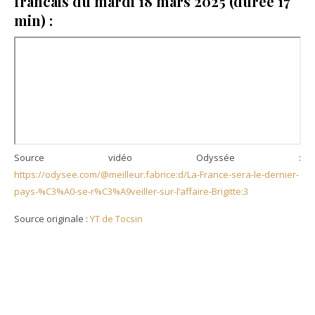
francais du mardi 18 mars 2025 (durée 17
min) :
Source vidéo Odyssée :
https://odysee.com/@meilleur.fabrice:d/La-France-sera-le-dernier-
pays-%C3%A0-se-r%C3%A9veiller-sur-l’affaire-Brigitte:3
Source originale :
YT de Tocsin