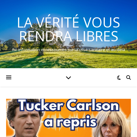
LA VÉRITÉ VOUS
RENDRA LIBRES
Ré-information et ressources sur la crise sanitaire et au-delà