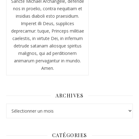
Sancte Michael Archangele, defende
nos in proelio, contra nequitiam et
insidias diaboli esto praesidium.
Imperet illi Deus, supplices
deprecamur: tuque, Princeps militiae
caelestis, in virtute Dei, in infernum
detrude satanam aliosque spiritus
malignos, qui ad perditionem
animarum pervagantur in mundo.
Amen.
ARCHIVES
Archives
CATÉGORIES