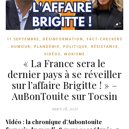
,
,
11 SEPTEMBRE
DÉSINFORMATION
FACT-CHECKERS
,
,
,
,
,
HUMOUR
PLANDÉMIE
POLITIQUE
RÉSISTANCE
,
VIDÉOS
WOKISME
« La France sera le
dernier pays à se réveiller
sur l’affaire Brigitte ! » –
AuBonTouite sur Tocsin
mars 18, 2025
Vidéo : la chronique d’Aubontouite