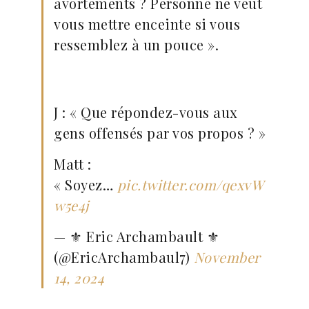
avortements ? Personne ne veut
vous mettre enceinte si vous
ressemblez à un pouce ».
J : « Que répondez-vous aux
gens offensés par vos propos ? »
Matt :
« Soyez…
pic.twitter.com/qexvW
w5e4j
— ⚜ Eric Archambault ⚜
(@EricArchambaul7)
November
14, 2024