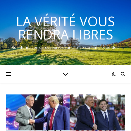
LA VÉRITÉ VOUS
RENDRA LIBRES
Ré-information et ressources sur la crise sanitaire et au-delà