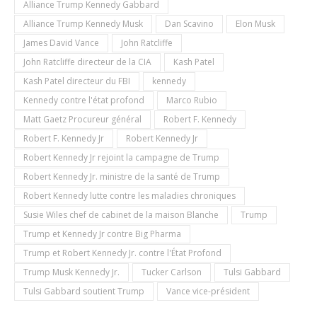
Alliance Trump Kennedy Gabbard
Alliance Trump Kennedy Musk
Dan Scavino
Elon Musk
James David Vance
John Ratcliffe
John Ratcliffe directeur de la CIA
Kash Patel
Kash Patel directeur du FBI
kennedy
Kennedy contre l'état profond
Marco Rubio
Matt Gaetz Procureur général
Robert F. Kennedy
Robert F. Kennedy Jr
Robert Kennedy Jr
Robert Kennedy Jr rejoint la campagne de Trump
Robert Kennedy Jr. ministre de la santé de Trump
Robert Kennedy lutte contre les maladies chroniques
Susie Wiles chef de cabinet de la maison Blanche
Trump
Trump et Kennedy Jr contre Big Pharma
Trump et Robert Kennedy Jr. contre l'État Profond
Trump Musk Kennedy Jr.
Tucker Carlson
Tulsi Gabbard
Tulsi Gabbard soutient Trump
Vance vice-président