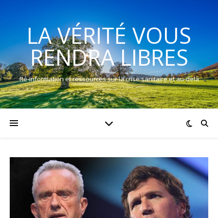
LA VÉRITÉ VOUS
RENDRA LIBRES
Ré-information et ressources sur la crise sanitaire et au-delà