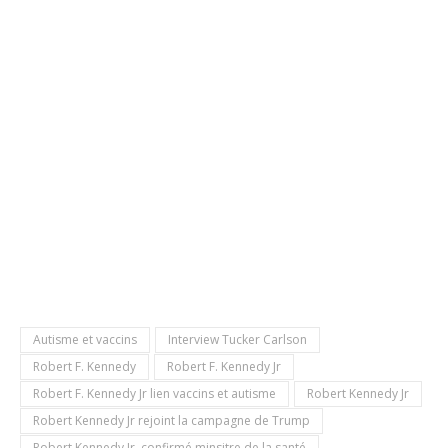
Autisme et vaccins
Interview Tucker Carlson
Robert F. Kennedy
Robert F. Kennedy Jr
Robert F. Kennedy Jr lien vaccins et autisme
Robert Kennedy Jr
Robert Kennedy Jr rejoint la campagne de Trump
Robert Kennedy Jr. confirmé minsitre de la santé