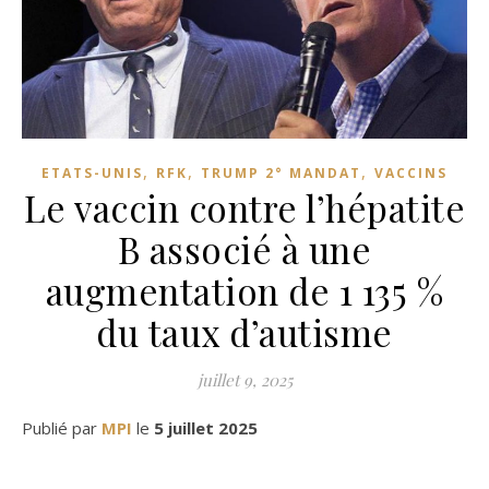
,
,
,
ETATS-UNIS
RFK
TRUMP 2° MANDAT
VACCINS
Le vaccin contre l’hépatite
B associé à une
augmentation de 1 135 %
du taux d’autisme
juillet 9, 2025
Publié par
MPI
le
5 juillet 2025