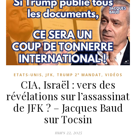
,
,
,
ETATS-UNIS
JFK
TRUMP 2° MANDAT
VIDÉOS
CIA, Israël : vers des
révélations sur l’assassinat
de JFK ? – Jacques Baud
sur Tocsin
mars 22, 2025