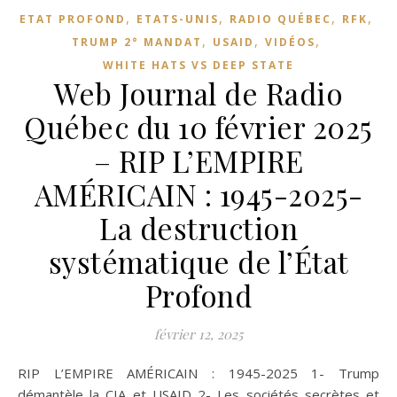
,
,
,
,
ETAT PROFOND
ETATS-UNIS
RADIO QUÉBEC
RFK
,
,
,
TRUMP 2° MANDAT
USAID
VIDÉOS
WHITE HATS VS DEEP STATE
Web Journal de Radio
Québec du 10 février 2025
– RIP L’EMPIRE
AMÉRICAIN : 1945-2025-
La destruction
systématique de l’État
Profond
février 12, 2025
RIP L’EMPIRE AMÉRICAIN : 1945-2025 1- Trump
démantèle la CIA et USAID 2- Les sociétés secrètes et