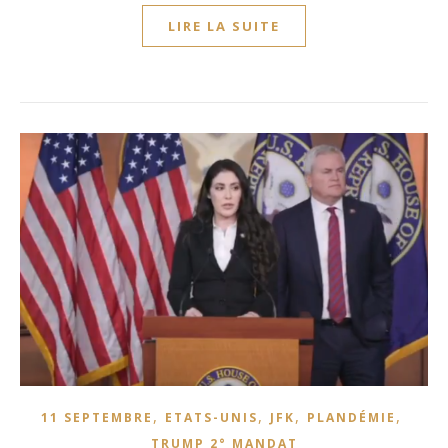
LIRE LA SUITE
,
,
,
,
11 SEPTEMBRE
ETATS-UNIS
JFK
PLANDÉMIE
TRUMP 2° MANDAT