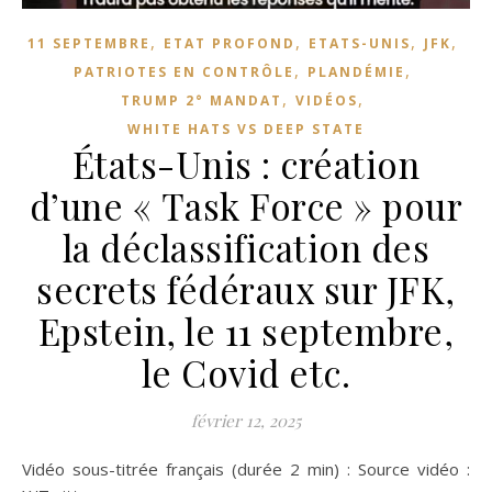
,
,
,
,
11 SEPTEMBRE
ETAT PROFOND
ETATS-UNIS
JFK
,
,
PATRIOTES EN CONTRÔLE
PLANDÉMIE
,
,
TRUMP 2° MANDAT
VIDÉOS
WHITE HATS VS DEEP STATE
États-Unis : création
d’une « Task Force » pour
la déclassification des
secrets fédéraux sur JFK,
Epstein, le 11 septembre,
le Covid etc.
février 12, 2025
Vidéo sous-titrée français (durée 2 min) : Source vidéo :