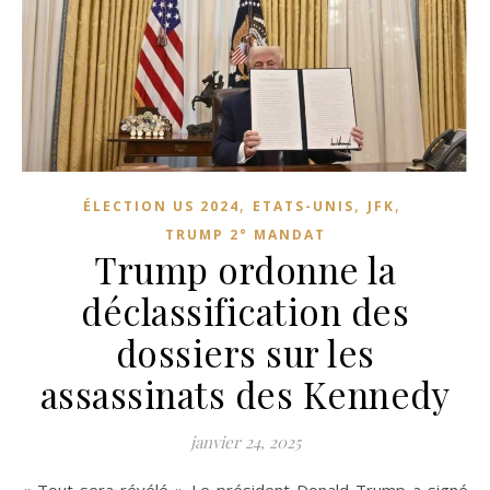
,
,
,
ÉLECTION US 2024
ETATS-UNIS
JFK
TRUMP 2° MANDAT
Trump ordonne la
déclassification des
dossiers sur les
assassinats des Kennedy
janvier 24, 2025
« Tout sera révélé » Le président Donald Trump a signé