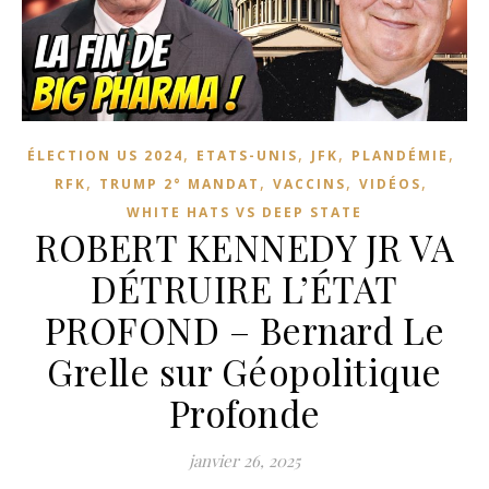
,
,
,
,
ÉLECTION US 2024
ETATS-UNIS
JFK
PLANDÉMIE
,
,
,
,
RFK
TRUMP 2° MANDAT
VACCINS
VIDÉOS
WHITE HATS VS DEEP STATE
ROBERT KENNEDY JR VA
DÉTRUIRE L’ÉTAT
PROFOND – Bernard Le
Grelle sur Géopolitique
Profonde
janvier 26, 2025