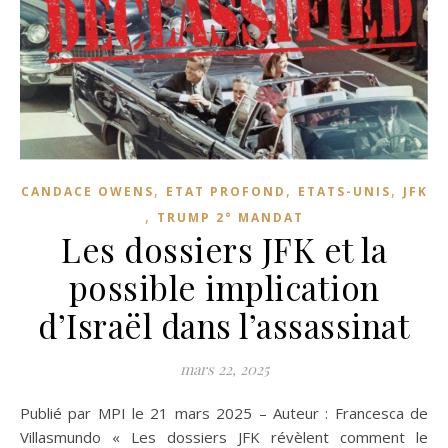
,
,
,
CANDACE OWENS
ETAT PROFOND
ETATS-UNIS
JFK
,
TRUMP 2° MANDAT
Les dossiers JFK et la
possible implication
d’Israël dans l’assassinat
mars 22, 2025
Publié par MPI le 21 mars 2025 – Auteur : Francesca de
Villasmundo « Les dossiers JFK révèlent comment le