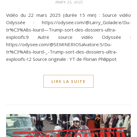
mars 23, 2025
Vidéo du 22 mars 2025 (durée 15 min) : Source vidéo
Odyssée : https://odysee.com/@Larry_Golade:e/Du-
tr%C3%A8s-lourd—Trump-sort-des-dossiers-ultra-
explosifs:9 Autre source vidéo Odyssée :
https://odysee.com/@SEMINERIOSalvatore:5/Du-
tr%C3%A8s-lourd-_-Trump-sort-des-dossiers-ultra-
explosifs-!:2 Source originale : YT de Florian Philippot
LIRE LA SUITE