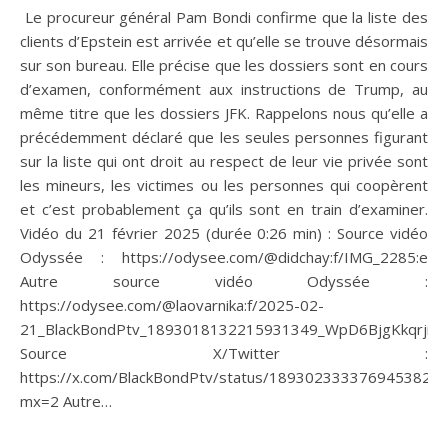
Le procureur général Pam Bondi confirme que la liste des
clients d’Epstein est arrivée et qu’elle se trouve désormais
sur son bureau. Elle précise que les dossiers sont en cours
d’examen, conformément aux instructions de Trump, au
même titre que les dossiers JFK. Rappelons nous qu’elle a
précédemment déclaré que les seules personnes figurant
sur la liste qui ont droit au respect de leur vie privée sont
les mineurs, les victimes ou les personnes qui coopèrent
et c’est probablement ça qu’ils sont en train d’examiner.
Vidéo du 21 février 2025 (durée 0:26 min) : Source vidéo
Odyssée : https://odysee.com/@didchay:f/IMG_2285:e
Autre source vidéo Odyssée :
https://odysee.com/@laovarnika:f/2025-02-
21_BlackBondPtv_1893018132215931349_WpD6BjgKkqrjrP
Source X/Twitter :
https://x.com/BlackBondPtv/status/1893023333769453820?
mx=2 Autre…