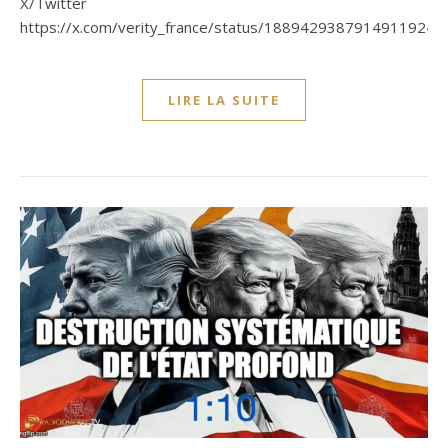
X/Twitter
https://x.com/verity_france/status/1889429387914911924
LIRE LA SUITE