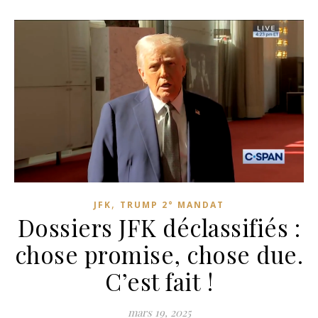
,
JFK
TRUMP 2° MANDAT
Dossiers JFK déclassifiés :
chose promise, chose due.
C’est fait !
mars 19, 2025