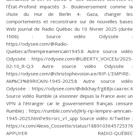
l’État-Profond impactés 3- Bouleversement comme la
chute du mur de Berlin 4- Gaza, changer les
comportements et reconstruire sur de nouvelles bases
Web Journal de Radio Québec du 10 février 2025 (durée
1h06) : Source vidéo Odyssée :
https://odysee.com/@Radio-
Quebec:a/finempireamericain1945:8 Autre source vidéo
Odyssée : https://odysee.com/@LiBERTY_VOICE:b/2025-
02-10_R-Q:3 Autre source vidéo Odyssée :
https://odysee.com/@christophevoisin.a:e/RIP-L’EMPIRE-
AM%C3%89RICAIN-1945-2025:8 Autre source vidéo
Odyssée : https://odysee.com/@didchay:f/g8BJx.caa.rec:4
Source vidéo Rumble (à visionner depuis la France avec un
VPN à l’étranger car le gouvernement français censure
Rumble) : https://rumble.com/v6j9rly-rip-lempire-amricain-
1945-2025.html?e9s=src_v1_upp Source vidéo X/Twitter :
https://x.com/Alexis_Cossette/status/18891036457253765
APPUYER RADIO-QUÉBEC