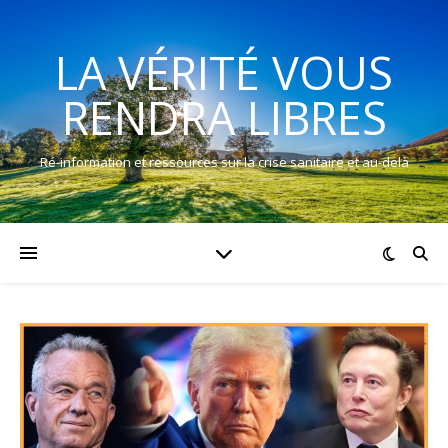
LA VÉRITÉ VOUS
RENDRA LIBRES
Ré-information et ressources sur la crise sanitaire et au-delà