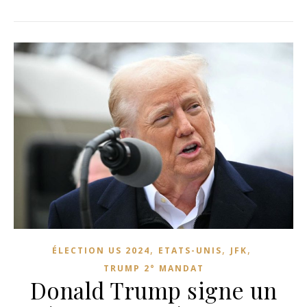
,
,
,
ÉLECTION US 2024
ETATS-UNIS
JFK
TRUMP 2° MANDAT
Donald Trump signe un