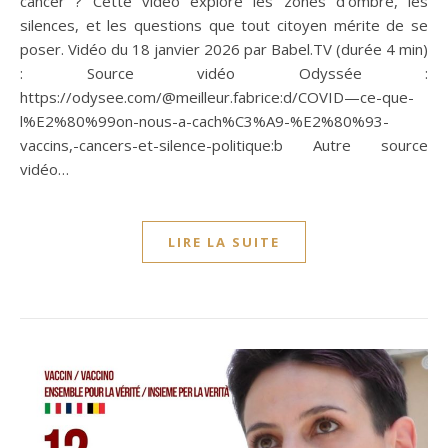
cancer ? Cette vidéo explore les zones d’ombre, les
silences, et les questions que tout citoyen mérite de se
poser. Vidéo du 18 janvier 2026 par Babel.TV (durée 4 min)
: Source vidéo Odyssée :
https://odysee.com/@meilleur.fabrice:d/COVID—ce-que-
l%E2%80%99on-nous-a-cach%C3%A9-%E2%80%93-
vaccins,-cancers-et-silence-politique:b Autre source
vidéo…
LIRE LA SUITE