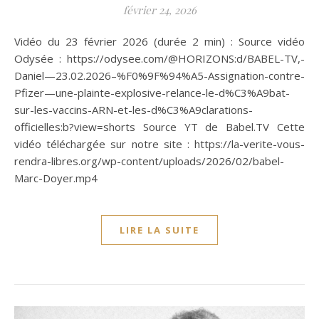
février 24, 2026
Vidéo du 23 février 2026 (durée 2 min) : Source vidéo
Odysée : https://odysee.com/@HORIZONS:d/BABEL-TV,-
Daniel—23.02.2026–%F0%9F%94%A5-Assignation-contre-
Pfizer—une-plainte-explosive-relance-le-d%C3%A9bat-
sur-les-vaccins-ARN-et-les-d%C3%A9clarations-
officielles:b?view=shorts Source YT de Babel.TV Cette
vidéo téléchargée sur notre site : https://la-verite-vous-
rendra-libres.org/wp-content/uploads/2026/02/babel-
Marc-Doyer.mp4
LIRE LA SUITE