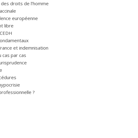
e des droits de l’homme
accinale
rudence européenne
 libre
a CEDH
s fondamentaux
France et indemnisation
u cas par cas
jurisprudence
e
océdures
hypocrisie
professionnelle ?