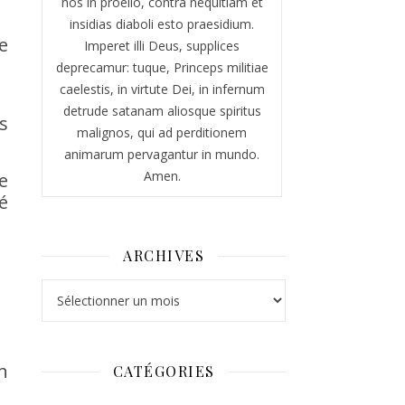
nos in proelio, contra nequitiam et
insidias diaboli esto praesidium.
e
Imperet illi Deus, supplices
deprecamur: tuque, Princeps militiae
caelestis, in virtute Dei, in infernum
detrude satanam aliosque spiritus
s
malignos, qui ad perditionem
animarum pervagantur in mundo.
Amen.
e
é
ARCHIVES
Archives
n
CATÉGORIES