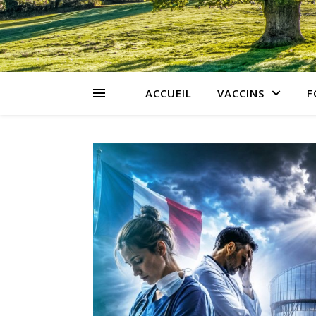
ACCUEIL
VACCINS
F