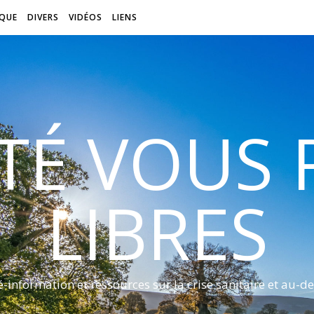
QUE
DIVERS
VIDÉOS
LIENS
ITÉ VOUS
LIBRES
é-information et ressources sur la crise sanitaire et au-de