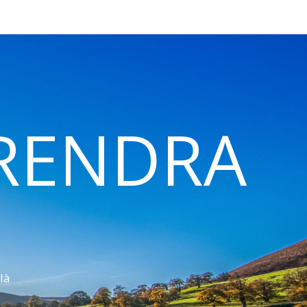
 RENDRA
là