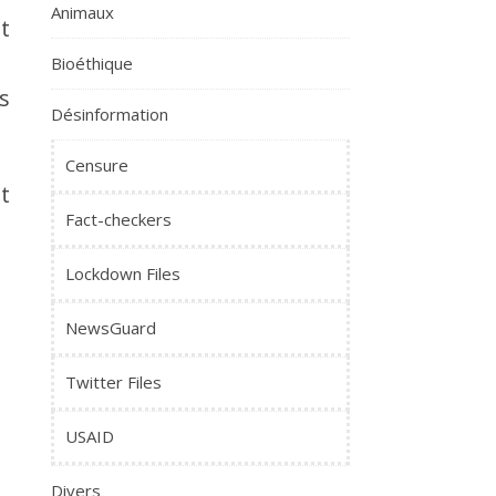
Animaux
t
Bioéthique
s
Désinformation
Censure
t
Fact-checkers
Lockdown Files
NewsGuard
Twitter Files
USAID
Divers