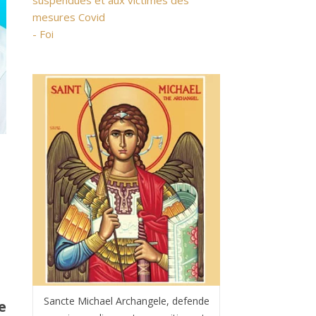
suspendues et aux victimes des
mesures Covid
- Foi
Sancte Michael Archangele, defende
e