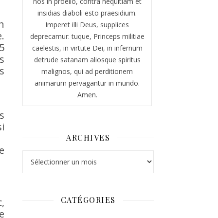
nos in proelio, contra nequitiam et
insidias diaboli esto praesidium.
n
Imperet illi Deus, supplices
.
deprecamur: tuque, Princeps militiae
5
caelestis, in virtute Dei, in infernum
s
detrude satanam aliosque spiritus
s
malignos, qui ad perditionem
animarum pervagantur in mundo.
Amen.
s
i
ARCHIVES
e
Archives
CATÉGORIES
,
e