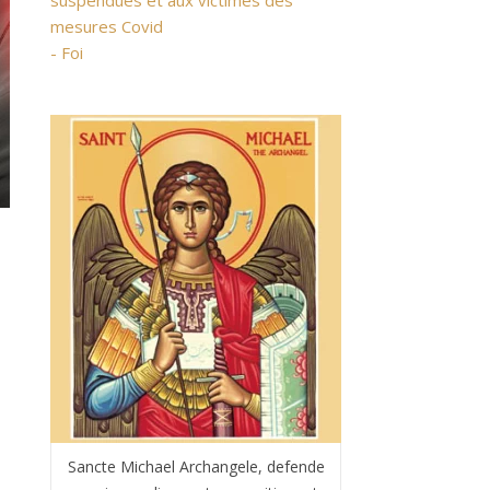
suspendues et aux victimes des
mesures Covid
- Foi
Sancte Michael Archangele, defende