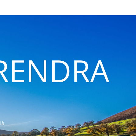
 RENDRA
là