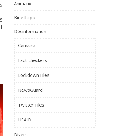
Animaux
s
Bioéthique
s
t
Désinformation
Censure
Fact-checkers
Lockdown Files
NewsGuard
Twitter Files
USAID
Divers