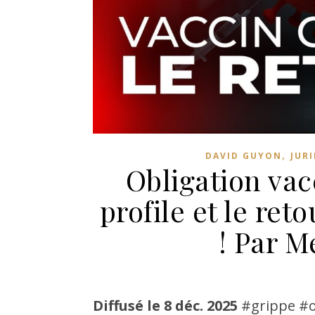
,
DAVID GUYON
JUR
Obligation vacc
profile et le ret
! Par 
Diffusé le 8 déc. 2025
#grippe #o