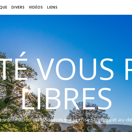
QUE
DIVERS
VIDÉOS
LIENS
ITÉ VOUS
LIBRES
é-information et ressources sur la crise sanitaire et au-de