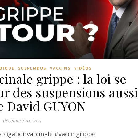
,
,
,
IDIQUE
SUSPENDUS
VACCINS
VIDÉOS
inale grippe : la loi se
our des suspensions aussi
Me David GUYON
décembre 10, 2025
bligationvaccinale #vaccingrippe