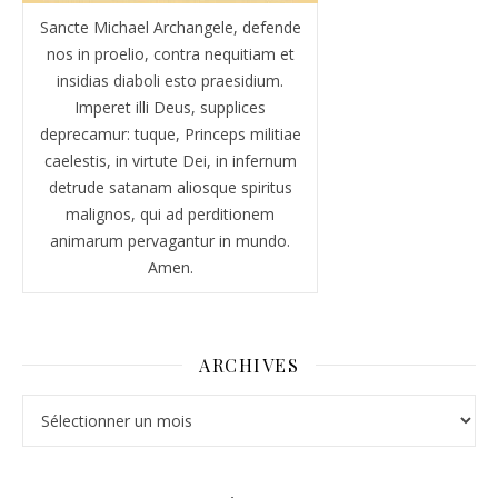
Sancte Michael Archangele, defende
nos in proelio, contra nequitiam et
insidias diaboli esto praesidium.
Imperet illi Deus, supplices
deprecamur: tuque, Princeps militiae
caelestis, in virtute Dei, in infernum
detrude satanam aliosque spiritus
malignos, qui ad perditionem
animarum pervagantur in mundo.
Amen.
ARCHIVES
Archives