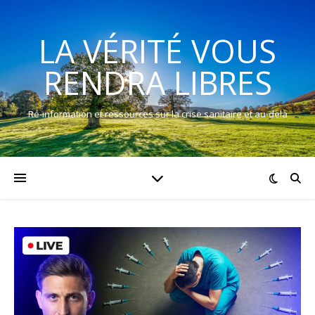
LA VÉRITÉ VOUS
RENDRA LIBRES
Ré-information et ressources sur la crise sanitaire et au-delà