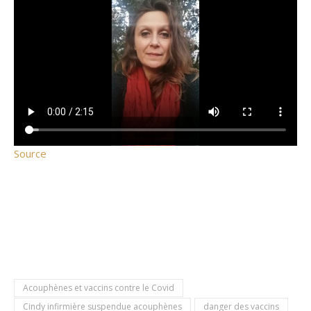
Source
Acouphènes et vaccins contre le Covid
Cindy infirmière suspendue acouphènes
danger des vaccins