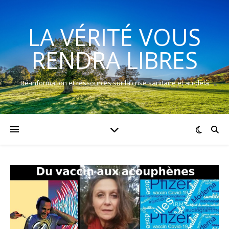
LA VÉRITÉ VOUS
RENDRA LIBRES
Ré-information et ressources sur la crise sanitaire et au-delà