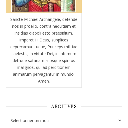
Sancte Michael Archangele, defende
nos in proelio, contra nequitiam et
insidias diaboli esto praesidium.
Imperet illi Deus, supplices
deprecamur: tuque, Princeps militiae
caelestis, in virtute Dei, in infernum
detrude satanam aliosque spiritus
malignos, qui ad perditionem
animarum pervagantur in mundo.
Amen.
ARCHIVES
Archives