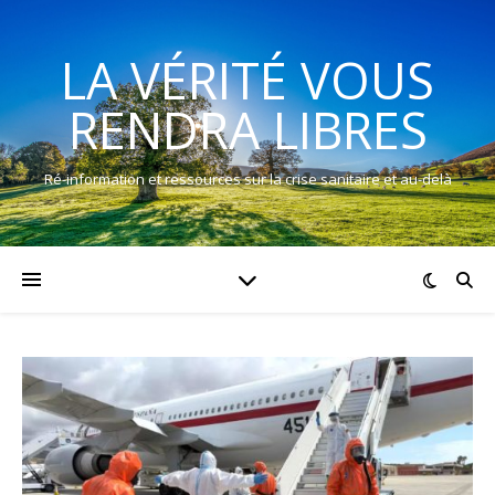
LA VÉRITÉ VOUS
RENDRA LIBRES
Ré-information et ressources sur la crise sanitaire et au-delà